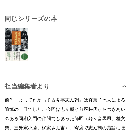
同じシリーズの本
担当編集者より
前作『よってたかって古今亭志ん朝』は直弟子七人による
追悼の一冊でした。今回は志ん朝と前座時代からつきあい
のある同期入門の仲間でもあった師匠（鈴々舎馬風、桂文
楽、三升家小勝、柳家さん吉）、寄席で志ん朝の落語に聴