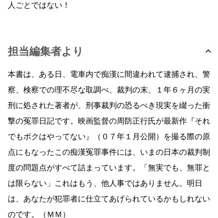
人ごとではない！
担当編集者より
本書は、ある日、電車内で痴漢に間違われて逮捕され、警
察、検察での理不尽な取調べ、裁判の末、１年６ヶ月の実
刑に処された著者が、刑事裁判の恐るべき現実を綴った衝
撃の冤罪日記です。映画監督の周防正行氏が最新作『それ
でもボクはやってない』（０７年１月公開）を撮る際の原
点にもなったこの痴漢冤罪事件には、いまの日本の裁判制
度の問題点がすべて詰まっています。「無実でも、無罪と
は限らない」これはもう、他人事ではありません。明日
は、あなたが犯罪者に仕立てあげられているかもしれない
のです。（ＭＭ）