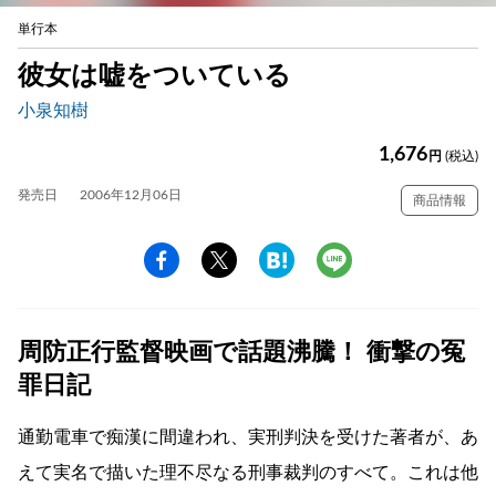
単行本
彼女は嘘をついている
小泉知樹
1,676
円
(税込)
発売日
2006年12月06日
商品情報
周防正行監督映画で話題沸騰！ 衝撃の冤
罪日記
通勤電車で痴漢に間違われ、実刑判決を受けた著者が、あ
えて実名で描いた理不尽なる刑事裁判のすべて。これは他