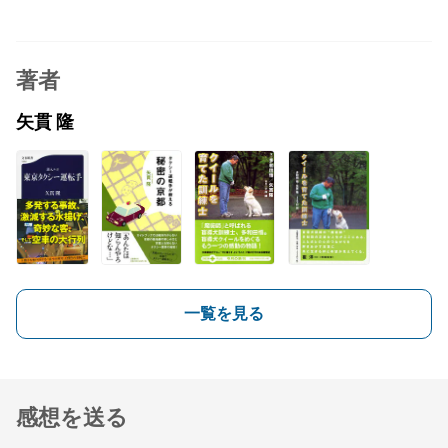
著者
矢貫 隆
一覧を見る
感想を送る