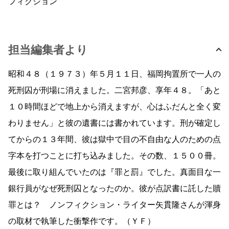
フィクション
担当編集者より
昭和４８（１９７３）年５月１１日、福岡拘置所で一人の
死刑囚が刑場に消えました。二宮邦彦、享年４８。「あと
１０時間ほどで地上から消えますが、心はふだんと全く変
わりません」と彼の遺書には書かれています。刑が確定し
てからの１３年間、彼は獄中で目の不自由な人のための点
字本を打つことに打ち込みました。その数、１５００冊。
最後に取り組んでいたのは『罪と罰』でした。真面目な一
銀行員がなぜ死刑囚となったのか。彼が点訳書に託した贖
罪とは？ ノンフィクション・ライター矢貫隆さんが渾身
の取材で執筆した衝撃作です。（ＹＦ）