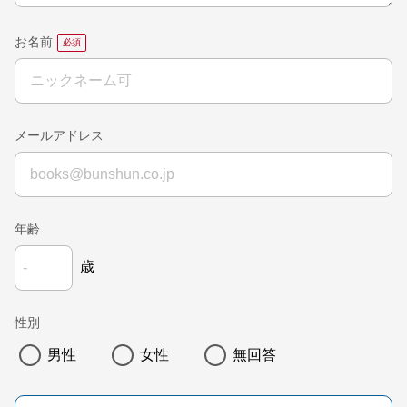
お名前
メールアドレス
年齢
歳
性別
男性
女性
無回答