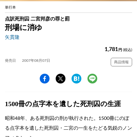
単行本
点訳死刑囚 二宮邦彦の罪と罰
刑場に消ゆ
矢貫隆
1,781
円
(税込)
発売日
2007年08月07日
商品情報
1500冊の点字本を遺した死刑囚の生涯
昭和48年、ある死刑囚の刑が執行された。1500冊にのぼ
る点字本を遺した死刑囚・二宮の一生をたどる気鋭のノン