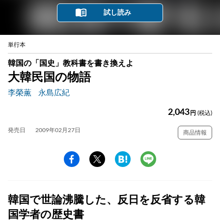
試し読み
単行本
韓国の「国史」教科書を書き換えよ
大韓民国の物語
李榮薫
永島広紀
2,043
円
(税込)
発売日
2009年02月27日
商品情報
韓国で世論沸騰した、反日を反省する韓
国学者の歴史書