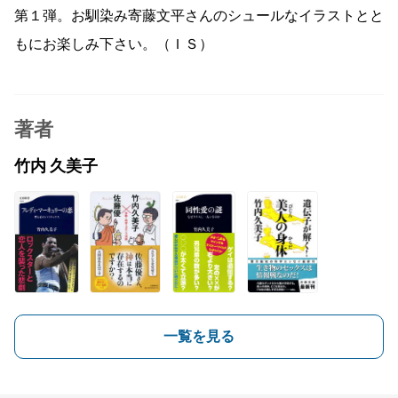
第１弾。お馴染み寄藤文平さんのシュールなイラストとと
もにお楽しみ下さい。（ＩＳ）
著者
竹内 久美子
一覧を見る