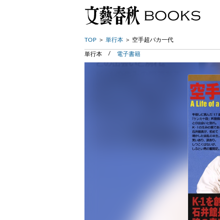
TOP
単行本
空手超バカ一代
単行本
電子書籍