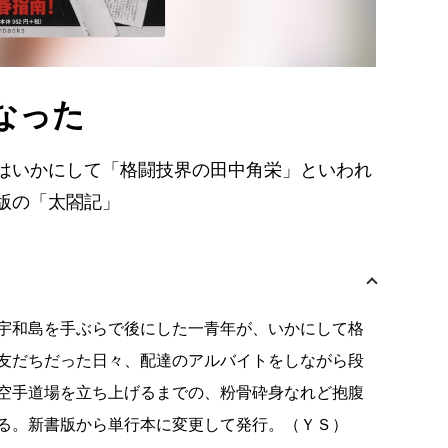
なった
はいかにして「格闘技界の田中角栄」といわれ
版の「太閤記」
宇和島を手ぶらで後にした一青年が、いかにして格
友だちだった日々、配達のアルバイトをしながら段
空手道場を立ち上げるまでの、粉骨砕身なれど抱腹
る。新書版から単行本に変更して発行。（ＹＳ）