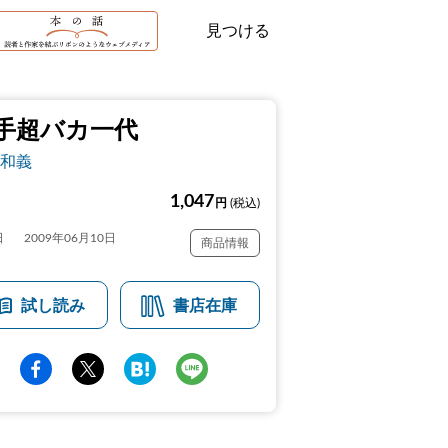
見つける
手超バカ一代
和義
1,047
円
(税込)
日
2009年06月10日
商品情報
試し読み
書店在庫