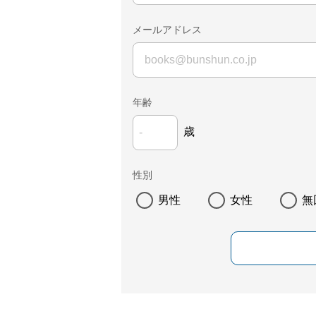
メールアドレス
年齢
歳
性別
男性
女性
無