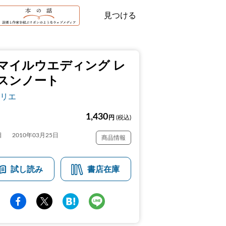
見つける
マイルウエディング レ
スンノート
リエ
1,430
円
(税込)
日
2010年03月25日
商品情報
試し読み
書店在庫