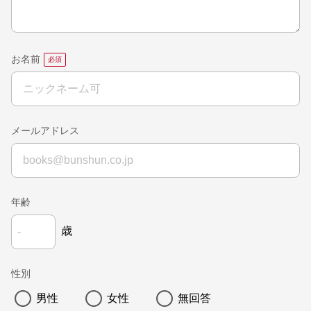
お名前
メールアドレス
年齢
歳
性別
男性
女性
無回答