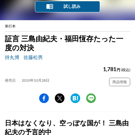
試し読み
単行本
証言 三島由紀夫・福田恆存たった一
度の対決
持丸博
佐藤松男
1,781
円
(税込)
発売日
2010年10月28日
商品情報
日本はなくなり、空っぽな国が！ 三島由
紀夫の予言的中