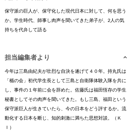
保守派の巨人が、保守化した現代日本に対して、何を思う
か。学生時代、師事し肉声を聞いてきた弟子が、2人の気
持ちを代弁して語る
担当編集者より
今年は三島由紀夫が壮烈な自決を遂げて４０年。持丸氏は
「楯の会」初代学生長として三島と自衛隊体験入隊を共に
し、事件の１年前に会を辞めた。佐藤氏は福田恆存の学生
秘書としてその肉声を聞いてきた。もし三島、福田という
保守派巨人が生きていたら、今の日本をどう評するか。流
動化する日本を断じ、知的刺激に満ちた思想対談。（Ｋ
Ｉ）