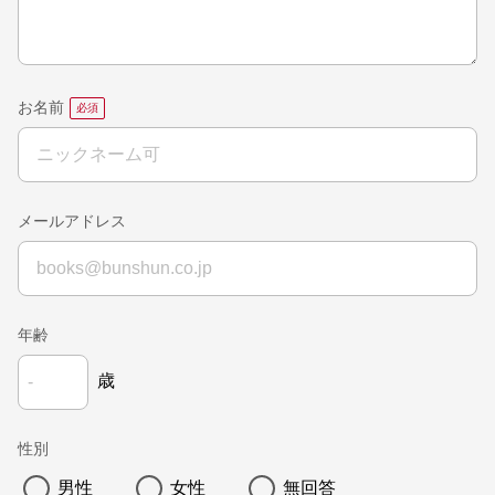
お名前
メールアドレス
年齢
歳
性別
男性
女性
無回答