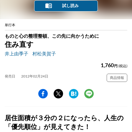
試し読み
単行本
ものと心の整理整頓、この先に向かうために
住み直す
井上由季子
村松美賀子
1,760
円
(税込)
発売日
2012年02月24日
商品情報
居住面積が３分の２になったら、人生の
「優先順位」が見えてきた！