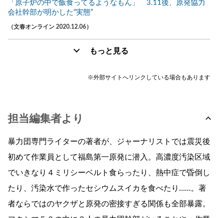
「原子炉の中で飯食ってるようなもん」 3.11後、原発協力
会社幹部が明かした“実態”
（文春オンライン 2020.12.06）
もっと見る
※外部サイトへリンクしている場合もあります
担当編集者より
暴力団専門ライターの著者が、ジャーナリストでは震災後
初めて作業員として福島第一原発に潜入。高濃度汚染区域
でいきなり４ミリシーベルト食らったり、熱中症で昏倒し
たり、汚染水で作ったセシウムスイカを食べたり……。著
者ならではのヤクザと原発の密接すぎる関係も全部暴露。