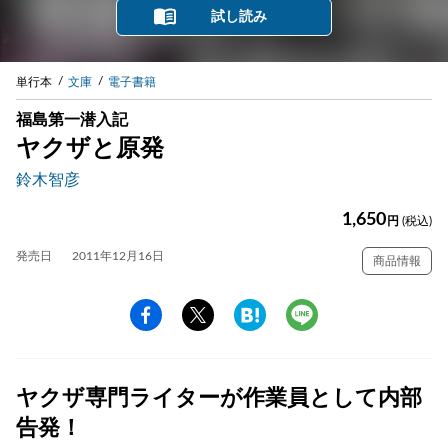
試し読み
単行本
文庫
電子書籍
福島第一潜入記
ヤクザと原発
鈴木智彦
1,650
円
(税込)
発売日
2011年12月16日
商品情報
ヤクザ専門ライターが作業員として内部
告発！