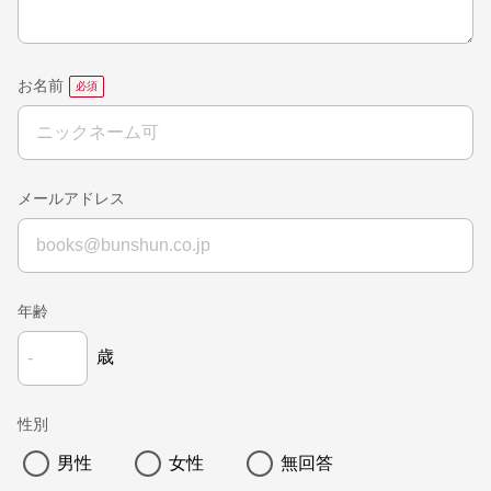
お名前
メールアドレス
年齢
歳
性別
男性
女性
無回答