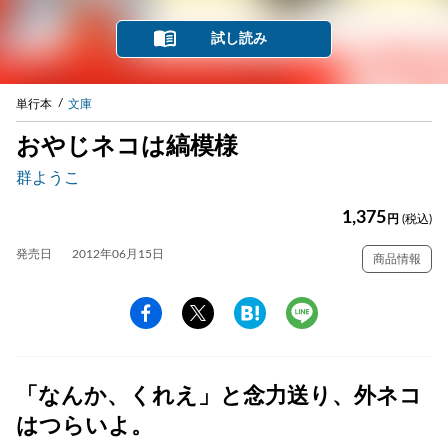
試し読み
単行本
文庫
おやじネコは縞模様
群ようこ
1,375
円
(税込)
発売日
2012年06月15日
商品情報
「なんか、くれえ」と念力送り、外ネコ
はつらいよ。