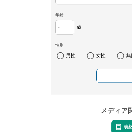
年齢
歳
性別
男性
女性
無
メディア
表