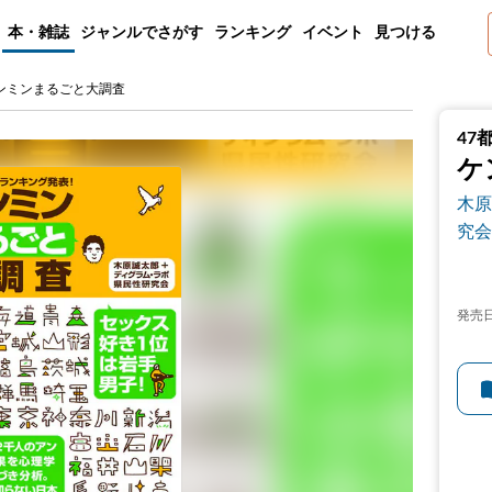
本・雑誌
ジャンルでさがす
ランキング
イベント
見つける
ケンミンまるごと大調査
47
ケ
木原
究会
発売