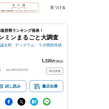
見つける
都道府県ランキング発表！
ンミンまるごと大調査
誠太郎
ディグラム・ラボ県民性研
1,320
円
(税込)
日
2013年03月22日
商品情報
試し読み
書店在庫