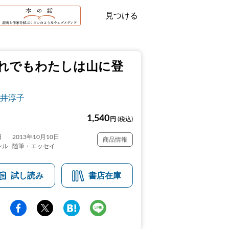
見つける
れでもわたしは山に登
井淳子
1,540
円
(税込)
日
2013年10月10日
商品情報
ンル
随筆・エッセイ
試し読み
書店在庫