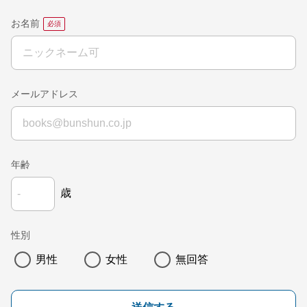
お名前
メールアドレス
年齢
歳
性別
男性
女性
無回答