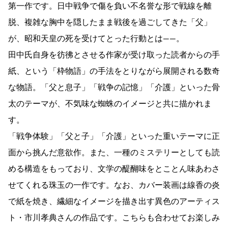
第一作です。日中戦争で傷を負い不名誉な形で戦線を離
脱、複雑な胸中を隠したまま戦後を過ごしてきた「父」
が、昭和天皇の死を受けてとった行動とは――。
田中氏自身を彷彿とさせる作家が受け取った読者からの手
紙、という「枠物語」の手法をとりながら展開される数奇
な物語。「父と息子」「戦争の記憶」「介護」といった骨
太のテーマが、不気味な蜘蛛のイメージと共に描かれま
す。
「戦争体験」「父と子」「介護」といった重いテーマに正
面から挑んだ意欲作。また、一種のミステリーとしても読
める構造をもっており、文学の醍醐味をとことん味あわさ
せてくれる珠玉の一作です。なお、カバー装画は線香の炎
で紙を焼き、繊細なイメージを描き出す異色のアーティス
ト・市川孝典さんの作品です。こちらも合わせてお楽しみ