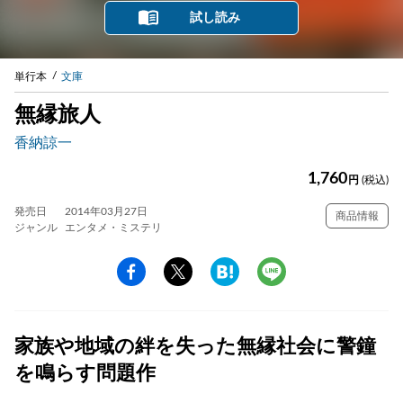
試し読み
単行本
文庫
無縁旅人
香納諒一
1,760
円
(税込)
発売日
2014年03月27日
商品情報
ジャンル
エンタメ・ミステリ
家族や地域の絆を失った無縁社会に警鐘
を鳴らす問題作