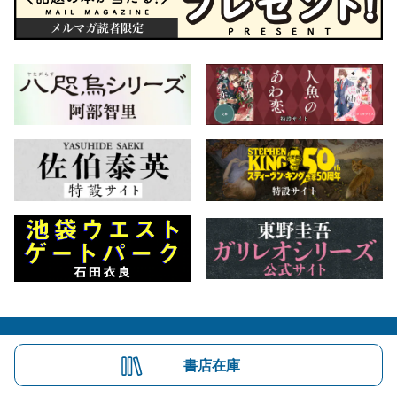
会社概要
自費出版のご案内
お問合せ
書店在庫
株式会社文藝春秋
文春オンライン
Number Web
CREA WEB
Copyright © Bungeishunju Ltd.