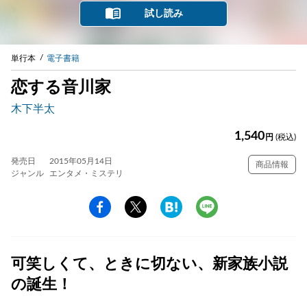
試し読み
単行本
電子書籍
恋する音川家
木下半太
1,540
円
(税込)
発売日
2015年05月14日
商品情報
ジャンル
エンタメ・ミステリ
可笑しくて、ときに切ない、新家族小説
の誕生！