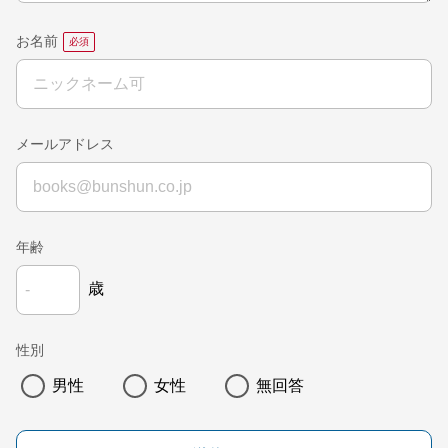
お名前
メールアドレス
年齢
歳
性別
男性
女性
無回答