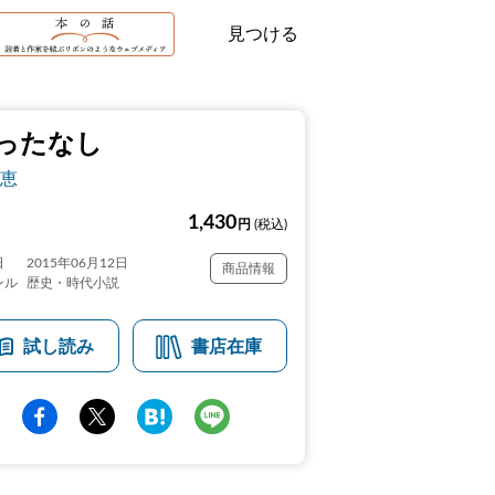
見つける
ったなし
恵
1,430
円
(税込)
日
2015年06月12日
商品情報
ンル
歴史・時代小説
試し読み
書店在庫