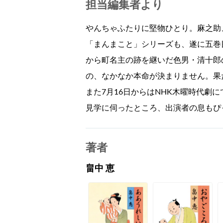
担当編集者より
やんちゃふたりに堅物ひとり。麻之助
「まんまこと」シリーズも、遂に五巻
から町名主の跡を継いだ色男・清十郎
の、なかなか本命が決まりません。果
また7月16日からはNHK木曜時代劇
見学に伺ったところ、出演者の息もぴ
著者
畠中 恵