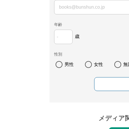
年齢
歳
性別
男性
女性
無
メディア