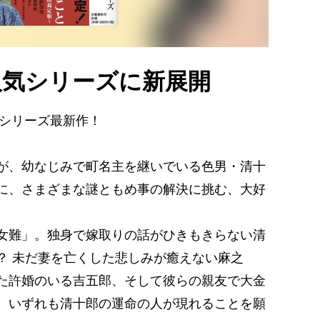
人気シリーズに新展開
のシリーズ最新作！
が、幼なじみで町名主を継いでいる色男・清十
に、さまざまな謎ともめ事の解決に挑む、大好
女難」。独身で嫁取りの話がひきもきらない清
？ 未だ妻を亡くした悲しみが癒えない麻之
た許婚のいる吉五郎、そして彼らの親友で大金
。いずれも清十郎の運命の人が現れることを願