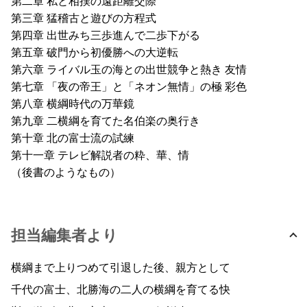
第二章 私と相撲の遠距離交際
第三章 猛稽古と遊びの方程式
第四章 出世みち三歩進んで二歩下がる
第五章 破門から初優勝への大逆転
第六章 ライバル玉の海との出世競争と熱き 友情
第七章 「夜の帝王」と「ネオン無情」の極 彩色
第八章 横綱時代の万華鏡
第九章 二横綱を育てた名伯楽の奥行き
第十章 北の富士流の試練
第十一章 テレビ解説者の粋、華、情
（後書のようなもの）
担当編集者より
横綱まで上りつめて引退した後、親方として
千代の富士、北勝海の二人の横綱を育てる快