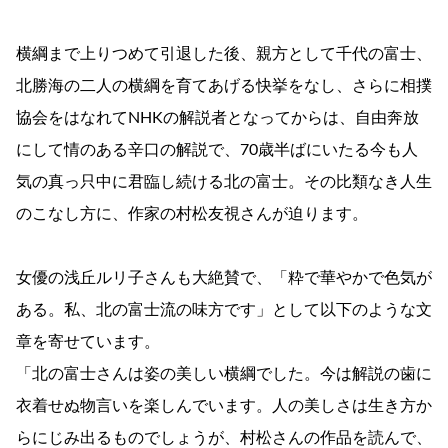
横綱まで上りつめて引退した後、親方として千代の富士、
北勝海の二人の横綱を育てあげる快挙をなし、さらに相撲
協会をはなれてNHKの解説者となってからは、自由奔放
にして情のある辛口の解説で、70歳半ばにいたる今も人
気の真っ只中に君臨し続ける北の富士。その比類なき人生
のこなし方に、作家の村松友視さんが迫ります。
女優の浅丘ルリ子さんも大絶賛で、「粋で華やかで色気が
ある。私、北の富士流の味方です」として以下のような文
章を寄せています。
「北の富士さんは姿の美しい横綱でした。今は解説の歯に
衣着せぬ物言いを楽しんでいます。人の美しさは生き方か
らにじみ出るものでしょうが、村松さんの作品を読んで、