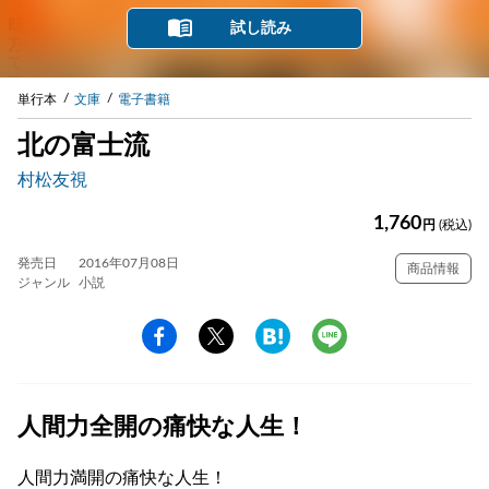
試し読み
単行本
文庫
電子書籍
北の富士流
村松友視
1,760
円
(税込)
発売日
2016年07月08日
商品情報
ジャンル
小説
人間力全開の痛快な人生！
人間力満開の痛快な人生！