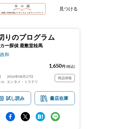
見つける
切りのプログラム
カー探偵 鹿敷堂桂馬
政和
1,650
円
(税込)
日
2016年08月27日
商品情報
ンル
エンタメ・ミステリ
試し読み
書店在庫