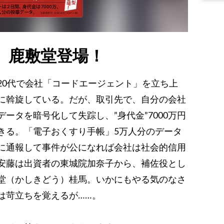
、鹿敷堂登場！
20代で会社「コードエージェント」を立ち上
に斡旋している。だが、取引先で、自分の会社
ータを暗号化して失踪し、”身代金”7000万円
きる。「電子おくすり手帳」5万人分のデータ
に通報して事件が公になれば会社は社会的信用
安藤は出資者の東城院加奈子から、補佐役とし
堂（かしきどう）桂馬。いかにもやる気のなさ
は苛立ちを覚えるが……。