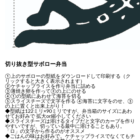
切り抜き型サボロー弁当
①上のサボローの型紙をダウンロードして印刷する（ク
リックすると大きく表示されます）
②ケチャップライスを作り弁当に詰める
③薄焼き卵を作って②の上にのせる
④①の型紙にあわせて海苔を切る
⑤スライスチーズで文字を作る ④海苔に文字をのせ、③
の上に置くと出来上がり！
◆型紙は122ミリ×90ミリですが、弁当箱のサイズにあわ
せてお好みで 拡大or縮小してください
◆スライスチーズは溶けるタイプだと文字のカーブを作り
やすいですが、切っている最中に溶けることもあり。
「ロ」の文字から作るのがオススメ
◆ごはんの味はお好みで。ケチャップライスでなくてもチ