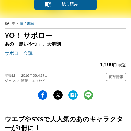
試し読み
単行本
電子書籍
YO！ サボロー
あの「黒いやつ」、大解剖
サボロー会議
1,100
円
(税込)
発売日
2016年08月29日
商品情報
ジャンル
随筆・エッセイ
ウエブやSNSで大人気のあのキャラクタ
ーが1冊に！