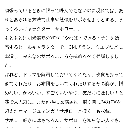
頑張っているときに限って呼んでもないのに現れては、あ
りとあらゆる方法で仕事や勉強をサボらせようとする、ま
っくろいキャラクター「サボロー」。
もともとは明光義塾のYDK（やれば・できる・子）を誘
惑するヒールキャラクターで、CM,チラシ、ウエブなどに
出没し、みんなのサボるこころを戒めるべく登場しまし
た。
けれど、ドラマを録画しておいてくれたり、夜食を持って
きてくれたり、お布団をしいてくれたりするその姿が、憎
めない、かわいい、すごくいいやつ、友だちにほしい！と
巷で大人気に。またpixivに投稿され、瞬く間に34万PVを
超えたオマージュマンガ「サボローとぼく」も収録。
サボロー好きにはもちろん、サボローを知らない人でも、