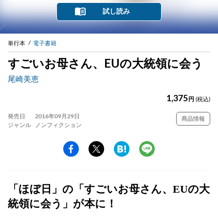
試し読み
単行本
電子書籍
すごいお母さん、EUの大統領に会う
尾崎美恵
1,375
円
(税込)
発売日
2016年09月29日
商品情報
ジャンル
ノンフィクション
「ほぼ日」の「すごいお母さん、EUの大
統領に会う」が本に！