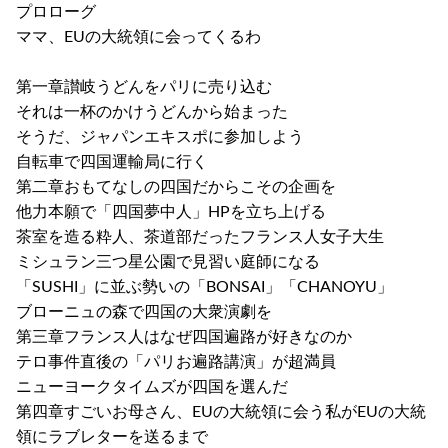
プロローグ
ママ、EUの大統領に会ってくるわ
第一章讃岐うどんをパリに売り込む
それは一杯のかけうどんから始まった
そうだ、ジャパンエキスポに参加しよう
自転車で四国運輸局に行く
第二章おもてなしの四国だからこその企画を
他力本願で「四国夢中人」HPを立ち上げる
茶室を造る粋人、茶道部だったフランス人女子大生
ミシュラン三つ星公園で見習い庭師になる
「SUSHI」に並ぶ勢いの「BONSAI」「CHANOYU」
ブローニュの森で四国の大衆演劇を
第三章フランス人はなぜ四国遍路が好きなのか
テロ事件直後の「パリお遍路講演」が超満員
ニューヨークタイムズが四国を選んだ
第四章すごいお母さん、EUの大統領に会う私がEUの大統
領にラブレターを送るまで