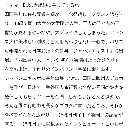
「ママ、EUの大統領に会ってくるわ」
四国香川に住む専業主婦が、一念発起してフランス語を学
び、43歳で岡山大学の大学院に入学。三人の子どもの子
育てが終わるやいなや、大ブレイクしてしまった。フラン
ス人に美味しい讃岐うどんを食べさせたい一心で、パリで
毎年開かれる日本おたくの祭典「ジャパンエキスポ」に出
展。「四国夢中人」というNPO（実情はたったひとり）
を立ち上げ、手作りのインバウンド事業に乗り出す。
ジャパンエキスポに毎年出展しつつ、四国に欧州人ブロガ
ーを呼び、日本で一番外国人旅行客の少ない四国の魅力を
発信してもらうツアーを企画。しかも、ほとんどタダで。
そんな母の行動力を長女がブログに書いたところ、それが
SNSでどんどん広がり、「ほぼ日刊イトイ新聞」の記者が
来る。「ほぼ日」に掲載されたインタビュー「すごいお母