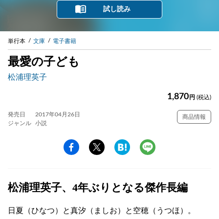
試し読み
単行本
文庫
電子書籍
最愛の子ども
松浦理英子
1,870
円
(税込)
発売日
2017年04月26日
商品情報
ジャンル
小説
松浦理英子、4年ぶりとなる傑作長編
日夏（ひなつ）と真汐（ましお）と空穂（うつほ）。