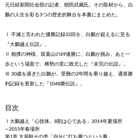
元日経新聞社会部の記者、朝田武藏氏。その取材から、白
鵬の人生を彩る3つの歴史的舞台を本書にまとめた。
Ⅰ 不滅と言われた優勝記録32回を、白鵬が超えるに至る
『大鵬越え伝説』。
Ⅱ 相撲の神様、双葉山の69連勝に、白鵬が挑み、あと一
歩という場面で、稀勢の里に敗北した『未完の伝説』。
Ⅲ 30歳を過ぎた白鵬が、受難の2年間を乗り越え、通算勝
利記録を更新した『1048勝伝説』。
目次
Ⅰ大鵬越え「心技体。8割は心である」2014年夏場所
―2015年春場所
第1章 大局観その壱「自分に打ち勝つという事」