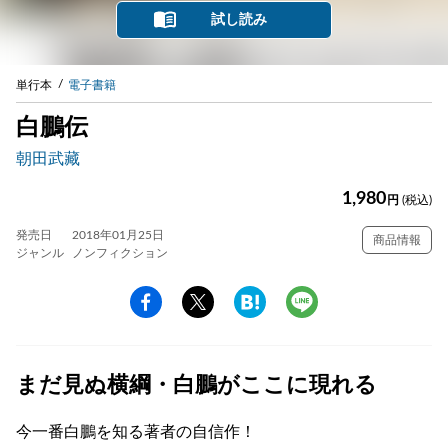
試し読み
単行本
電子書籍
白鵬伝
朝田武藏
1,980
円
(税込)
発売日
2018年01月25日
商品情報
ジャンル
ノンフィクション
まだ見ぬ横綱・白鵬がここに現れる
今一番白鵬を知る著者の自信作！