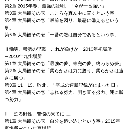
第2章 2015年春、最強の証明。「今が一番強い」
第3章 大局観その壱「こころを真ん中に置くという事」
第4章 大局観その壱「最前を図り、最悪に備えるという
事」
第5章 大局観その壱「一番の敵は自分であるという事」
Ⅱ慟哭、稀勢の里戦「これが負けか」2010年初場所
―2010年九州場所
第1章 大局観その壱「最強の夢、未完の夢、終わらぬ夢」
第2章 大局観その壱「柔らかさは力に勝り、柔らかさは速
さに勝つ」
第3章 11・15、敗北。「平成の連勝記録が止まった日」
第4章 大局観その壱「忘れる努力、開き直る努力、運に勝
つ努力」
Ⅲ「甦る野性」苦悩の果てに……
第1章 大局観その壱「自分を追い込むという事」2015年
夏場所―2017年夏場所