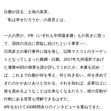
白鵬が語る、土俵の真実。
「私は幸せだろうか」の真意とは。
一人の男が、9年（いずれも年間最多勝）もの長きに渡っ
て、国技の頂点に君臨し続けたという事実――。
日馬富士の暴行事件に端を発し、以降マスコミのターゲッ
トとなってしまった横綱・白鵬。2017年九州場所であげ
た優勝40回の偉業を誰が評してくれたか。本書を読め
ば、これまで白鵬が何を考え、何と向き合い、何を求めて
きたのかがありありと分かる。それを知れば、必要以上に
彼を責めるようなことは出来なくなるだろう。彼の言動や
行動にある背景も理解できるはずだ。
8年をかけて100時間余りのインタビューを重ねてきた、