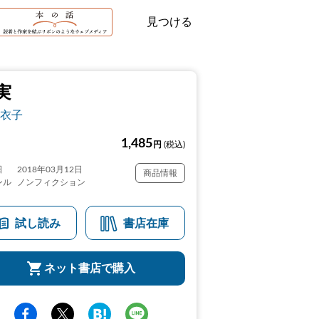
見つける
実
衣子
1,485
円
(税込)
日
2018年03月12日
商品情報
ンル
ノンフィクション
試し読み
書店在庫
ネット書店で購入