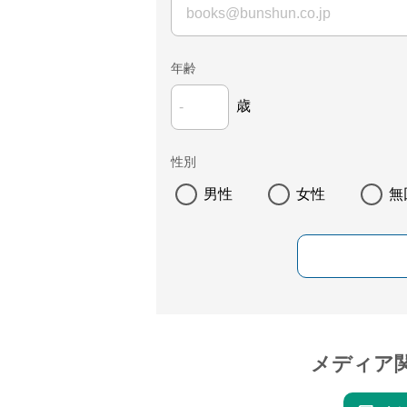
年齢
歳
性別
男性
女性
無
メディア