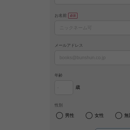
お名前
メールアドレス
年齢
歳
性別
男性
女性
無