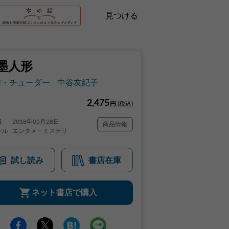
見つける
墨人形
J・チューダー
中谷友紀子
2,475
円
(税込)
日
2018年05月28日
商品情報
ンル
エンタメ・ミステリ
試し読み
書店在庫
ネット書店で購入