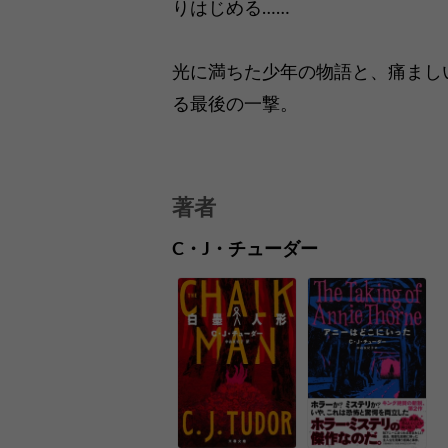
りはじめる……
光に満ちた少年の物語と、痛まし
る最後の一撃。
著者
C・J・チューダー