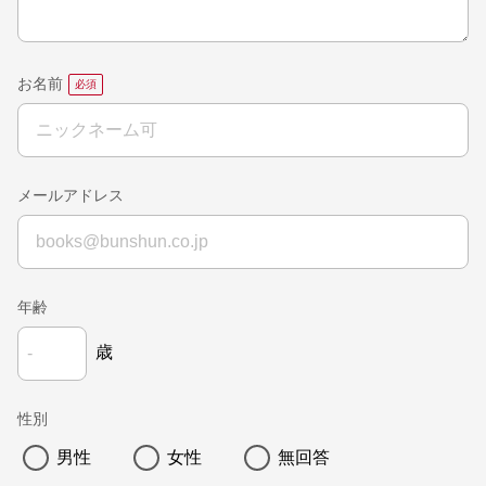
お名前
メールアドレス
年齢
歳
性別
男性
女性
無回答