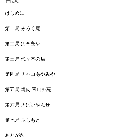
はじめに
第一局 みろく庵
第二局 ほそ島や
第三局 代々木の店
第四局 チャコあやみや
第五局 焼肉 青山外苑
第六局 きばいやんせ
第七局 ふじもと
あとがき