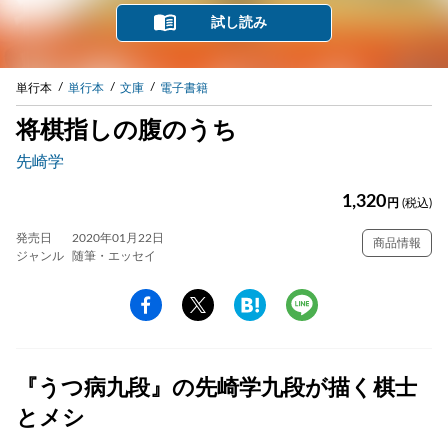
試し読み
単行本
単行本
文庫
電子書籍
将棋指しの腹のうち
先崎学
1,320
円
(税込)
発売日
2020年01月22日
商品情報
ジャンル
随筆・エッセイ
『うつ病九段』の先崎学九段が描く棋士
とメシ