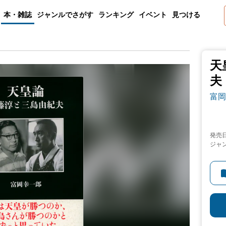
本・雑誌
ジャンルでさがす
ランキング
イベント
見つける
天
夫
富岡
発売
ジャ