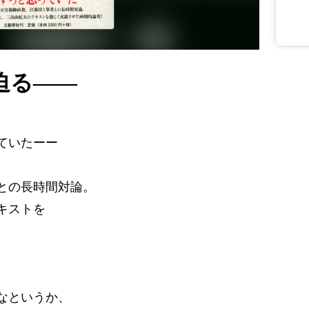
迫る――
ていたーー
との長時間対論。
キストを
なというか、