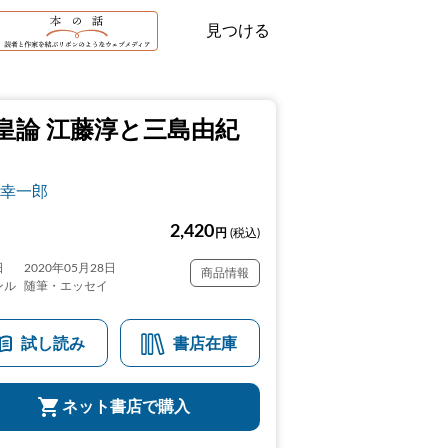
見つける
皇論 江藤淳と三島由紀
幸一郎
2,420
円
(税込)
日
2020年05月28日
商品情報
ンル
随筆・エッセイ
試し読み
書店在庫
ネット書店で購入