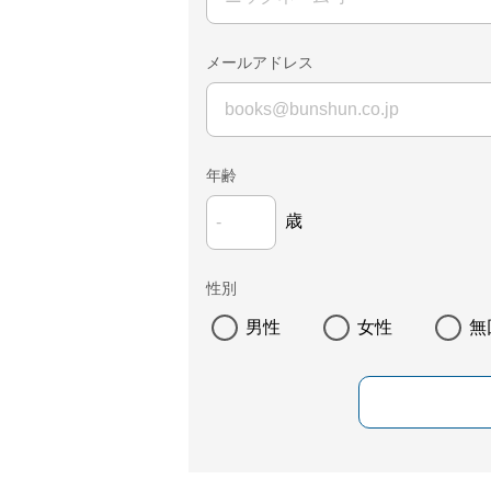
メールアドレス
年齢
歳
性別
男性
女性
無