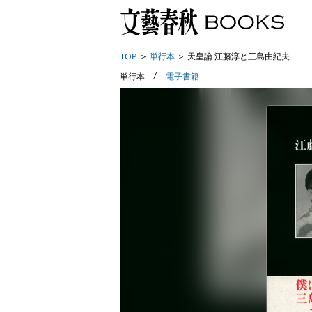
TOP
単行本
天皇論 江藤淳と三島由紀夫
単行本
電子書籍