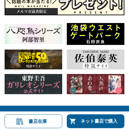
会社概要
自費出版のご案内
お問合せ
ネット書店で購入
書店在庫
株式会社文藝春秋
文春オンライン
Number Web
CREA WEB
Copyright © Bungeishunju Ltd.