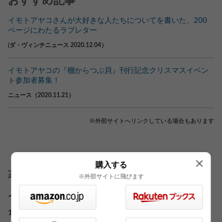
おすすめ記事
イモトアヤコさんが大好きな人たちについてを書いた、200
ページにわたるラブレター
(ダ・ヴィンチニュース 2020.12.04）
イモトアヤコの『棚からつぶ貝』刊行記念クリスマスイベン
ト参加者募集！
ニュース（2020.11.21）
※外部サイトへリンクしている場合もあります
購入する
著者
※外部サイトに飛びます
イモト アヤコ
1986年1月12日生まれ、鳥取県出身。2007年から日本テ