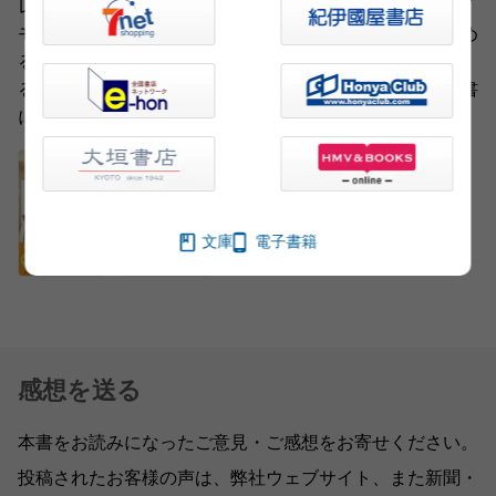
レビ「世界の果てまでイッテQ!」に出演。TBSラジオ「イ
モトアヤコのすっぴんしゃん」ではパーソナリティを務め
る。2021年、ウェブマガジン「よかん日和」を立ち上げ
る。ドラマ、舞台など俳優業にも活躍の場を広げる。著書
に『棚からつぶ貝』(文春文庫)など。
文庫
電子書籍
感想を送る
本書をお読みになったご意見・ご感想をお寄せください。
投稿されたお客様の声は、弊社ウェブサイト、また新聞・