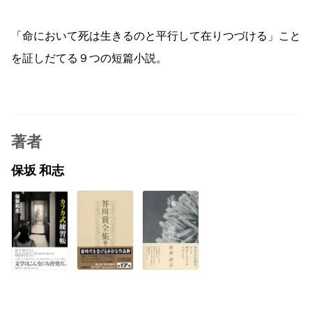
「命において死は生きるのと平行して在りつづける」こと
を証しだてる９つの短篇小説。
著者
保坂 和志