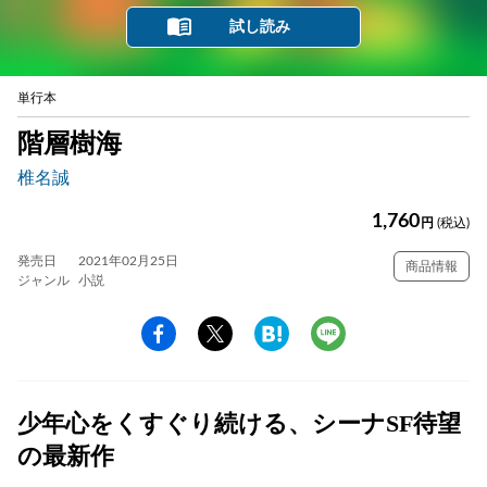
試し読み
単行本
階層樹海
椎名誠
1,760
円
(税込)
発売日
2021年02月25日
商品情報
ジャンル
小説
少年心をくすぐり続ける、シーナSF待望
の最新作