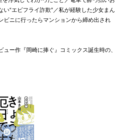
室を浮気してわかったこと／電車で酔っ払いお
ない“エビフライ詐欺”／私が経験した少女まん
ンビニに行ったらマンションから締め出され
ビュー作『岡崎に捧ぐ』コミックス誕生時の、