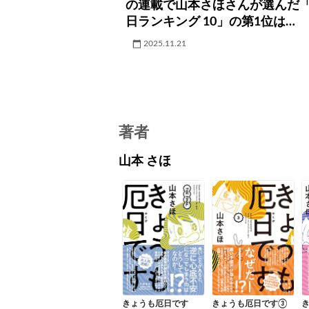
の連載で山本さほさんが選んだ
日ランキング 10」の第1位は…
2025.11.21
著者
山本 さほ
きょうも厄日です③
きょうも厄日です