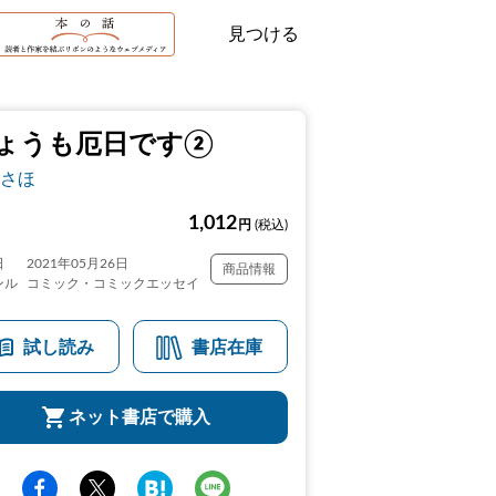
見つける
ょうも厄日です②
さほ
1,012
円
(税込)
日
2021年05月26日
商品情報
ンル
コミック・コミックエッセイ
試し読み
書店在庫
ネット書店で購入