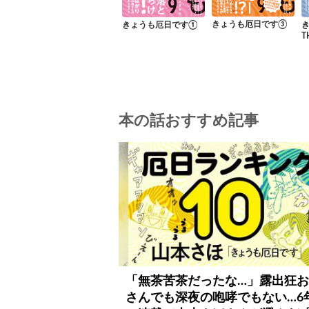
きょうも厄日です③
きょうも厄日です①
T
本の話おすすめ記事
「無茶苦茶だったな…」露出狂
さんでも深夜の咆哮でもない…6