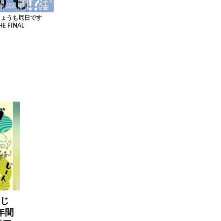
きょうも厄日です
HE FINAL
おじ
年間