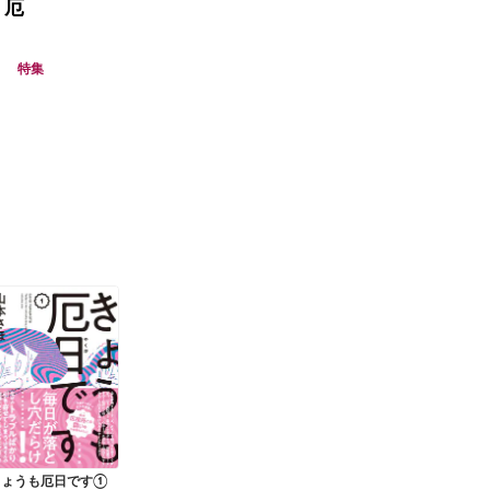
「厄
特集
きょうも厄日です①