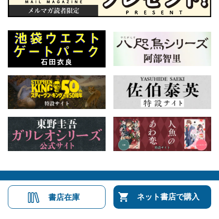
会社概要
自費出版のご案内
お問合せ
ネット書店で購入
書店在庫
株式会社文藝春秋
文春オンライン
Number Web
CREA WEB
Copyright © Bungeishunju Ltd.