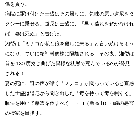
傷を負う。
病院に駆け付けた士盛はその帰りに、気味の悪い道尼をタ
クシーに乗せる。道尼は士盛に、「早く穢れを解かなけれ
ば、妻は死ぬ」と告げた。
湘瑩は「ミナコが私と娘を殺しに来る」と言い続けるよう
になり、ついに精神科病棟に隔離される。その夜、湘瑩は
首を 180 度捻じ曲げた異様な状態で死んでいるのが発見
される！
妻の死に、謎の声が囁く「ミナコ」が関わっていると直感
した士盛は道尼から聞き出した「毒を持って毒を制する」
呪法を用いて悪霊を倒すべく、玉山（新高山）西峰の悪霊
の棲家を目指す。