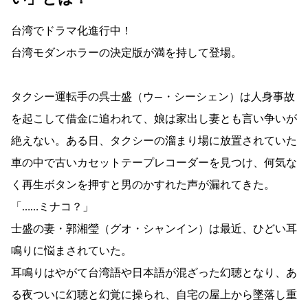
台湾でドラマ化進行中！
台湾モダンホラーの決定版が満を持して登場。
タクシー運転手の呉士盛（ウ―・シーシェン）は人身事故
を起こして借金に追われて、娘は家出し妻とも言い争いが
絶えない。ある日、タクシーの溜まり場に放置されていた
車の中で古いカセットテープレコーダーを見つけ、何気な
く再生ボタンを押すと男のかすれた声が漏れてきた。
「……ミナコ？」
士盛の妻・郭湘瑩（グオ・シャンイン）は最近、ひどい耳
鳴りに悩まされていた。
耳鳴りはやがて台湾語や日本語が混ざった幻聴となり、あ
る夜ついに幻聴と幻覚に操られ、自宅の屋上から墜落し重