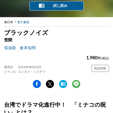
試し読み
単行本
電子書籍
ブラックノイズ
荒聞
張渝歌
倉本知明
1,980
円
(税込)
発売日
2021年08月26日
商品情報
ジャンル
エンタメ・ミステリ
台湾でドラマ化進行中！ 「ミナコの呪
い」とは？