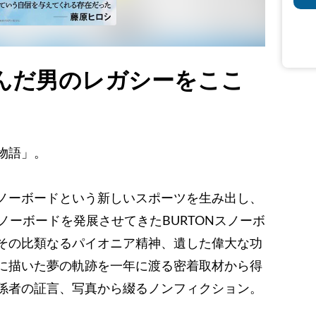
んだ男のレガシーをここ
物語」。
ノーボードという新しいスポーツを生み出し、
スノーボードを発展させてきたBURTONスノーボ
その比類なるパイオニア精神、遺した偉大な功
に描いた夢の軌跡を一年に渡る密着取材から得
係者の証言、写真から綴るノンフィクション。