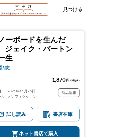
見つける
ノーボードを生んだ
 ジェイク・バートン
一生
顕志
1,870
円
(税込)
日
2021年11月25日
商品情報
ンル
ノンフィクション
試し読み
書店在庫
ネット書店で購入