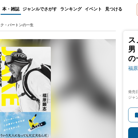
本・雑誌
ジャンルでさがす
ランキング
イベント
見つける
イク・バートンの一生
ス
男
の
福原
発売
ジャ