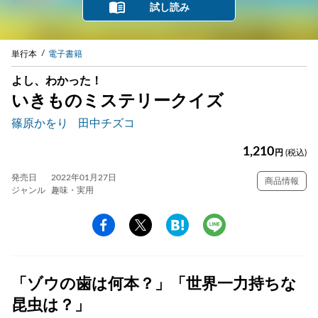
試し読み
単行本
電子書籍
よし、わかった！
いきものミステリークイズ
篠原かをり
田中チズコ
1,210
円
(税込)
発売日
2022年01月27日
商品情報
ジャンル
趣味・実用
「ゾウの歯は何本？」「世界一力持ちな
昆虫は？」