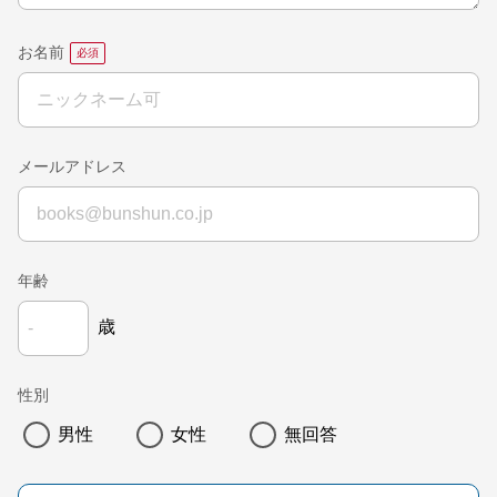
お名前
メールアドレス
年齢
歳
性別
男性
女性
無回答