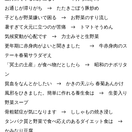
お通じが滞りがち → たたきごぼう豚炒め
子どもが野菜嫌いで困る → お野菜のすり流し
暑すぎて火元に立つのが苦痛 → トマトそうめん
気候変動が心配です → 力士みそと生野菜
更年期に赤身肉がよいと聞きました → 牛赤身肉のス
テーキ春菊サラダぞえ
「冥土の土産」が食べ物だとしたら → 昭和のナポリタ
ン
貧血をなんとかしたい → かきの天ぷら 春菊あんかけ
風邪をひきました。簡単に作れる養生食は → 生姜入り
野菜スープ
骨粗鬆症が気になります → ししゃもの焼き浸し
タンパク質と野菜で⾷べ応えのあるダイエット⾷は →
かみなり豆腐