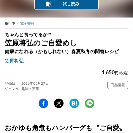
試し読み
単行本
電子書籍
ちゃんと食ってるか!?
笠原将弘のご自愛めし
健康になれる（かもしれない）春夏秋冬の問答レシピ
笠原将弘
1,650
円
(税込)
発売日
2026年05月27日
商品情報
ジャンル
趣味・実用
おかゆも角煮もハンバーグも〝ご自愛〟