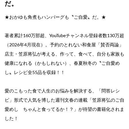
だ。
★おかゆも角煮もハンバーグも〝ご自愛〟だ。★
著者累計160万部超、YouTubeチャンネル登録者数130万超
（2026年4月現在）。予約のとれない和食屋「賛否両論」
店主・笠原将弘が考える、作って、食べて、自分も家族も
健康になれる（かもしれない）、春夏秋冬の〝ご自愛め
し〟レシピ全55品を収録！！
愛のこもった食で人生のお悩みを解決する、「問答レシ
ピ」形式で人気を博した週刊文春の連載「笠原将弘のご自
愛めし ちゃんと食ってるか！？」が待望の書籍化されま
した！