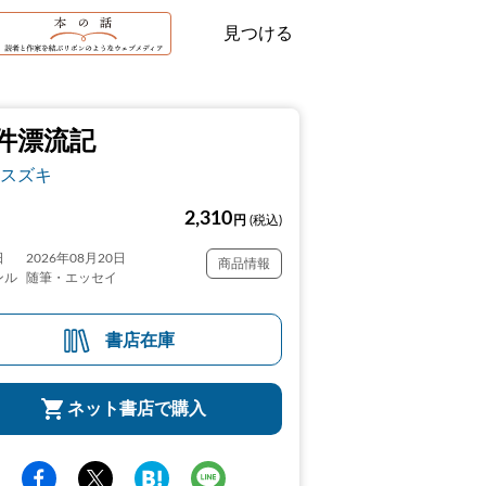
見つける
件漂流記
スズキ
2,310
円
(税込)
日
2026年08月20日
商品情報
ンル
随筆・エッセイ
書店在庫
ネット書店で購入