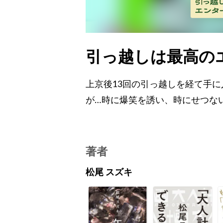
引っ越しは最高の
上京後13回の引っ越しを経て手
が…時に爆笑を誘い、時にせつな
著者
松尾 スズキ