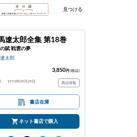
見つける
馬遼太郎全集 第18巻
の賦 戦雲の夢
遼太郎
3,850
円
(税込)
日
1973年05月29日
商品情報
書店在庫
ネット書店で購入