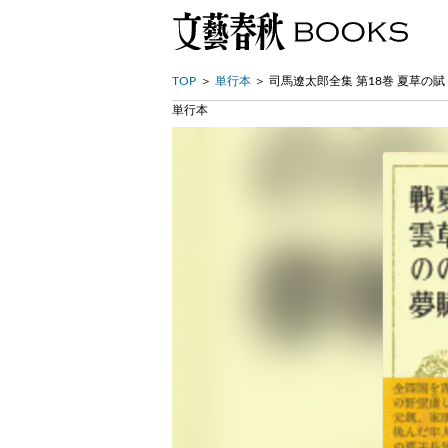
TOP
単行本
司馬遼太郎全集 第18巻 夏草の賦
単行本