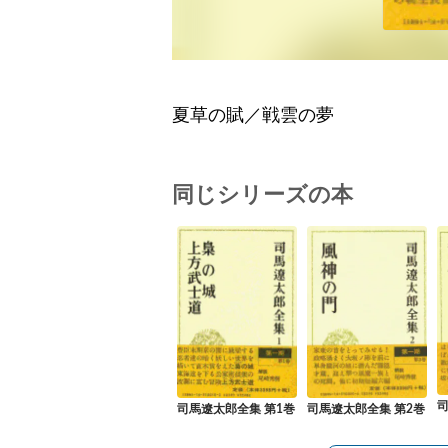
夏草の賦／戦雲の夢
同じシリーズの本
司
司馬遼太郎全集 第1巻
司馬遼太郎全集 第2巻