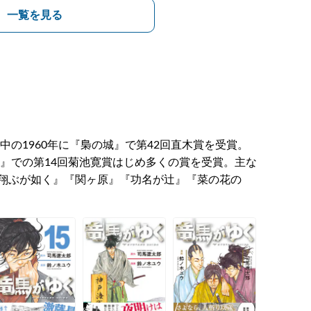
一覧を見る
中の1960年に『梟の城』で第42回直木賞を受賞。
語』での第14回菊池寛賞はじめ多くの賞を受賞。主な
翔ぶが如く』『関ヶ原』『功名が辻』『菜の花の