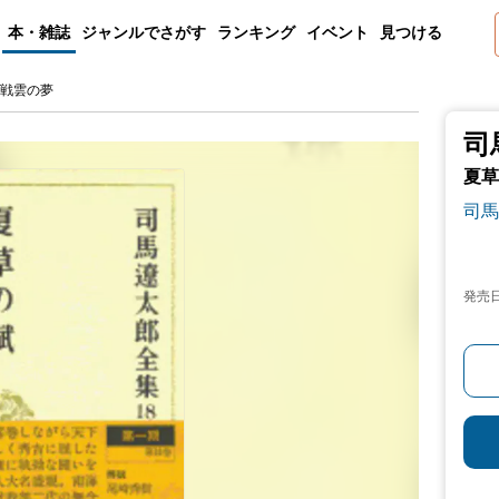
本・雑誌
ジャンルでさがす
ランキング
イベント
見つける
 戦雲の夢
司
夏草
司馬
発売