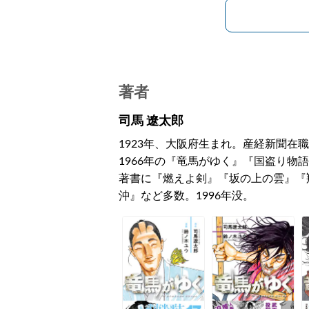
著者
司馬 遼太郎
1923年、大阪府生まれ。産経新聞在職
1966年の『竜馬がゆく』『国盗り物
著書に『燃えよ剣』『坂の上の雲』『
沖』など多数。1996年没。