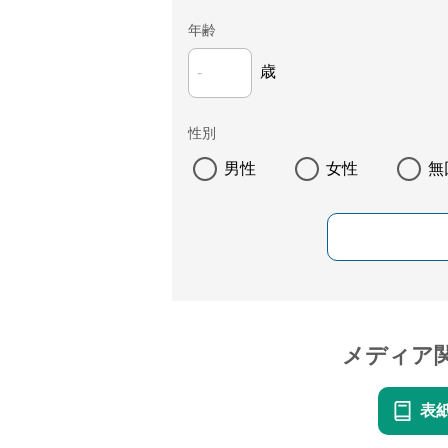
年齢
歳
性別
男性
女性
無
メディア
表