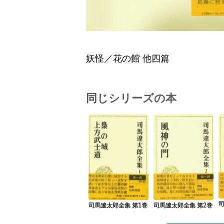
妖怪／花の館 他四篇
同じシリーズの本
司
司馬遼太郎全集 第1巻
司馬遼太郎全集 第2巻