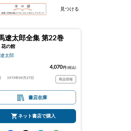
見つける
馬遼太郎全集 第22巻
 花の館
遼太郎
4,070
円
(税込)
日
1973年09月27日
商品情報
書店在庫
ネット書店で購入