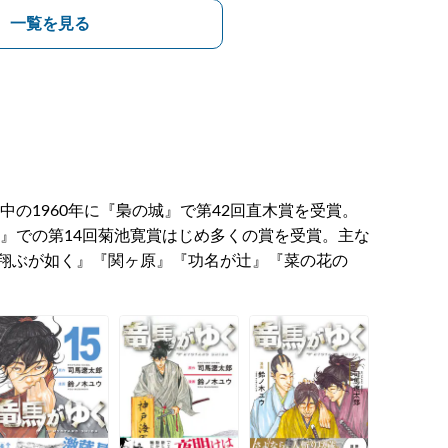
一覧を見る
中の1960年に『梟の城』で第42回直木賞を受賞。
語』での第14回菊池寛賞はじめ多くの賞を受賞。主な
翔ぶが如く』『関ヶ原』『功名が辻』『菜の花の