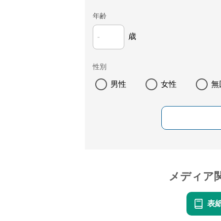
年齢
歳
性別
男性
女性
無
メディア
表