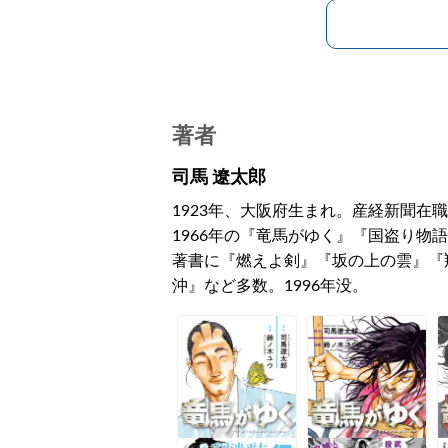
著者
司馬 遼太郎
1923年、大阪府生まれ。産経新聞在職
1966年の『竜馬がゆく』『国盗り物
著書に『燃えよ剣』『坂の上の雲』『
沖』など多数。1996年没。