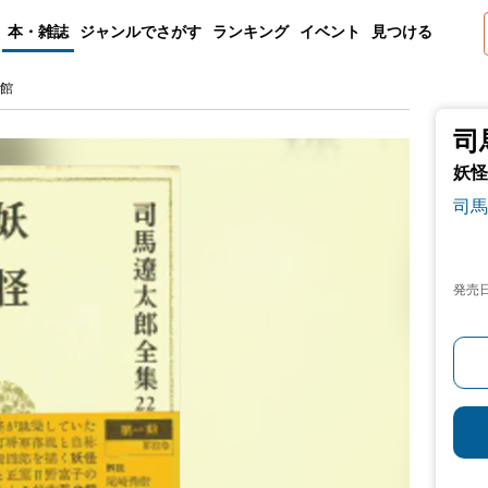
本・雑誌
ジャンルでさがす
ランキング
イベント
見つける
の館
司
妖怪
司馬
発売