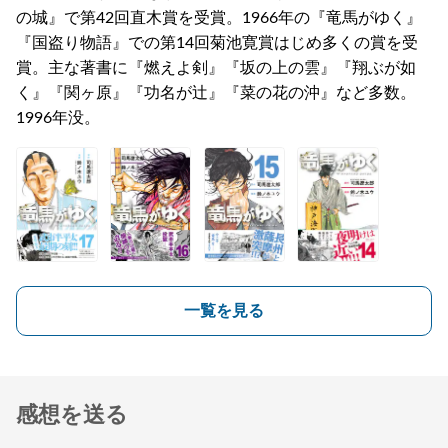
の城』で第42回直木賞を受賞。1966年の『竜馬がゆく』
『国盗り物語』での第14回菊池寛賞はじめ多くの賞を受
賞。主な著書に『燃えよ剣』『坂の上の雲』『翔ぶが如
く』『関ヶ原』『功名が辻』『菜の花の沖』など多数。
1996年没。
一覧を見る
感想を送る