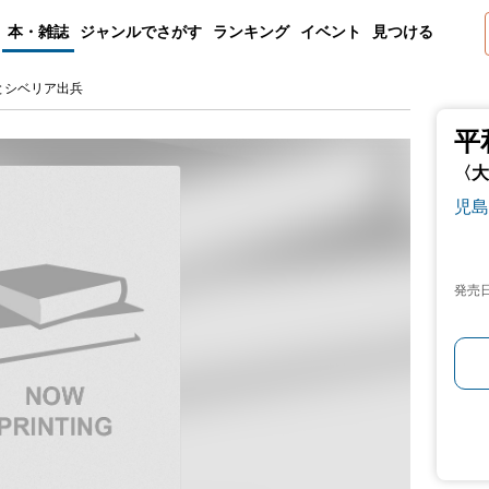
本・雑誌
ジャンルでさがす
ランキング
イベント
見つける
とシベリア出兵
平
〈大
児島
発売