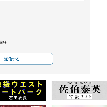
回答
送信する