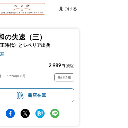
見つける
和の失速（三）
正時代〉とシベリア出兵
襄
2,989
円
(税込)
日
1994年08月
商品情報
書店在庫