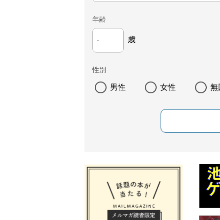
年齢
歳
性別
男性
女性
無