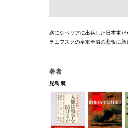
遂にシベリアに出兵した日本軍だ
ラエフスクの皇軍全滅の悲報に新
著者
児島 襄