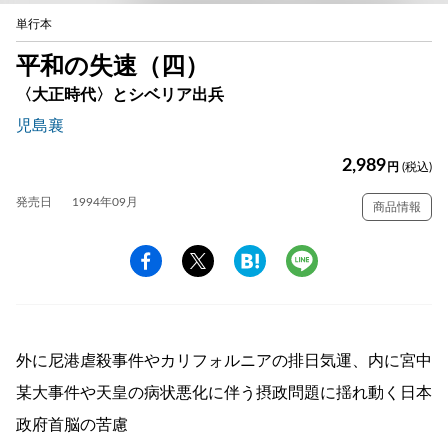
単行本
平和の失速（四）
〈大正時代〉とシベリア出兵
児島襄
2,989
円
(税込)
発売日
1994年09月
商品情報
外に尼港虐殺事件やカリフォルニアの排日気運、内に宮中
某大事件や天皇の病状悪化に伴う摂政問題に揺れ動く日本
政府首脳の苦慮