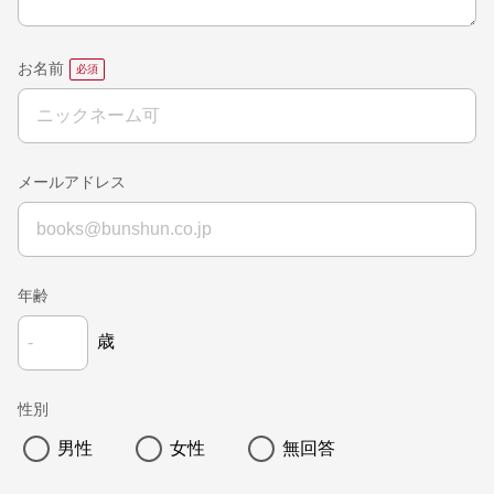
お名前
メールアドレス
年齢
歳
性別
男性
女性
無回答