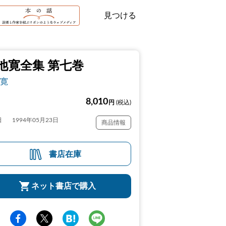
見つける
池寛全集 第七巻
寛
8,010
円
(税込)
日
1994年05月23日
商品情報
書店在庫
ネット書店で購入