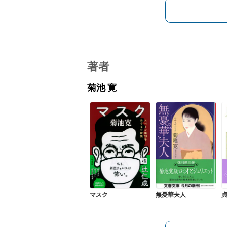
著者
菊池 寛
マスク
無憂華夫人