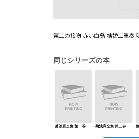
第二の接吻 赤い白鳥 結婚二重奏 
同じシリーズの本
菊池寛全集 第一巻
菊池寛全集 第二巻
菊