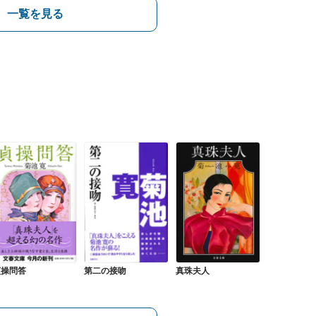
一覧を見る
貞操問答
第二の接吻
真珠夫人