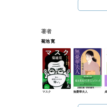
著者
菊池 寛
マスク
無憂華夫人