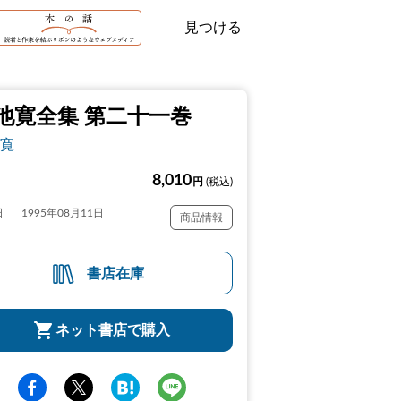
見つける
池寛全集 第二十一巻
寛
8,010
円
(税込)
日
1995年08月11日
商品情報
書店在庫
ネット書店で購入