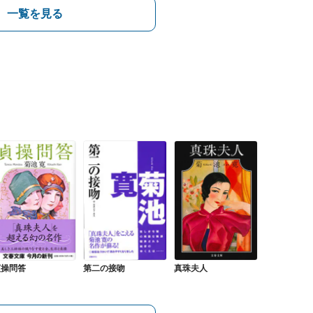
一覧を見る
貞操問答
第二の接吻
真珠夫人