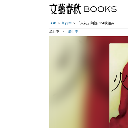
TOP
単行本
「火花」朗読CD4枚組み
単行本
単行本