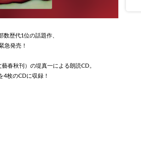
部数歴代1位の話題作、
）緊急発売！
文藝春秋刊）の堤真一による朗読CD。
を4枚のCDに収録！