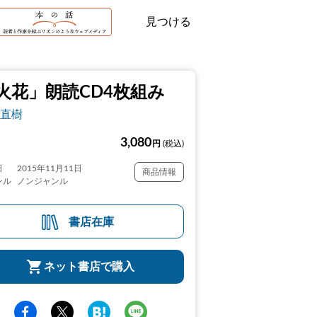
見つける
火花」朗読CD4枚組み
直樹
3,080
円
(税込)
日
2015年11月11日
商品情報
ンル
ノンジャンル
書店在庫
ネット書店で購入