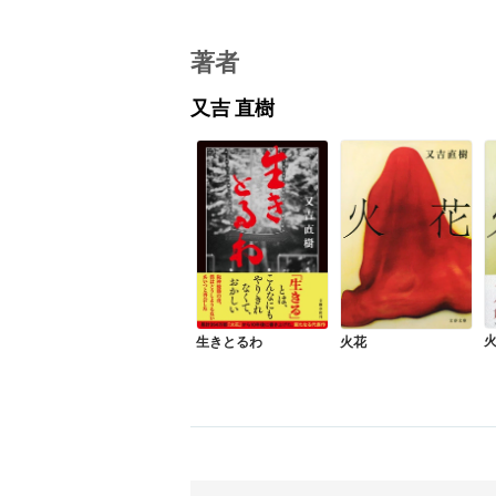
著者
又吉 直樹
生きとるわ
火花