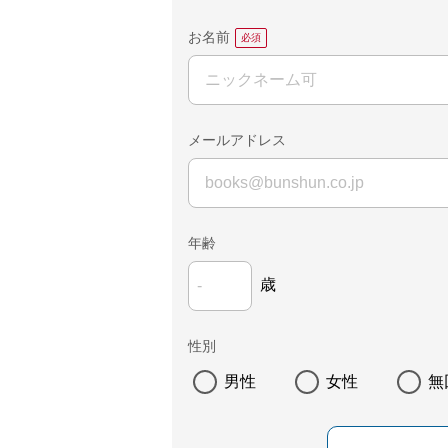
お名前
メールアドレス
年齢
歳
性別
男性
女性
無