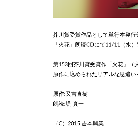
芥川賞受賞作品として単行本発行
「火花」朗読CDにて11/11（水
第153回芥川賞受賞作「火花」（
原作に込められたリアルな息遣い
原作:又吉直樹
朗読:堤 真一
（C）2015 吉本興業