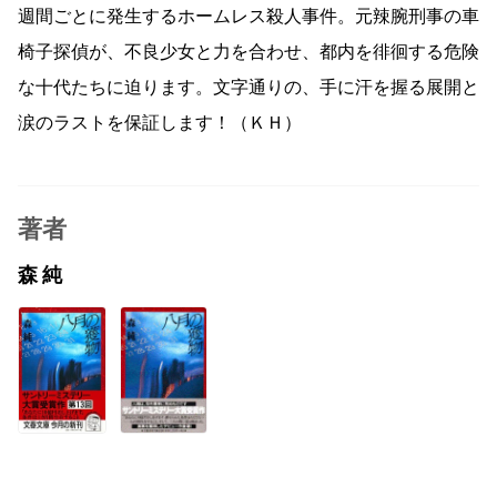
週間ごとに発生するホームレス殺人事件。元辣腕刑事の車
椅子探偵が、不良少女と力を合わせ、都内を徘徊する危険
な十代たちに迫ります。文字通りの、手に汗を握る展開と
涙のラストを保証します！（ＫＨ）
著者
森 純