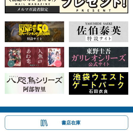
会社概要
自費出版のご案内
お問合せ
書店在庫
株式会社文藝春秋
文春オンライン
Number Web
CREA WEB
Copyright © Bungeishunju Ltd.